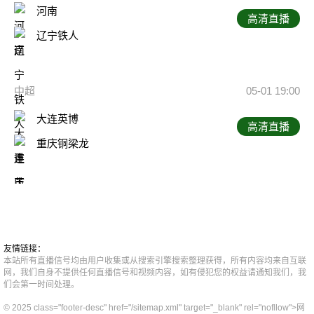
河南
高清直播
辽宁铁人
中超
05-01 19:00
大连英博
高清直播
重庆铜梁龙
友情链接：
本站所有直播信号均由用户收集或从搜索引擎搜索整理获得，所有内容均来自互联
网，我们自身不提供任何直播信号和视频内容，如有侵犯您的权益请通知我们，我
们会第一时间处理。
© 2025 class="footer-desc" href="/sitemap.xml" target="_blank" rel="nofllow">网