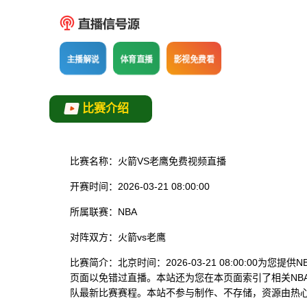
主播解说
体育直播
影视免费看
比赛介绍
比赛名称：
火箭VS老鹰免费视频直播
开赛时间：
2026-03-21 08:00:00
所属联赛：
NBA
对阵双方：
火箭vs老鹰
比赛简介：
北京时间：2026-03-21 08:00:00为
页面以免错过直播。本站还为您在本页面索引了相关NB
队最新比赛赛程。本站不参与制作、不存储，资源由热