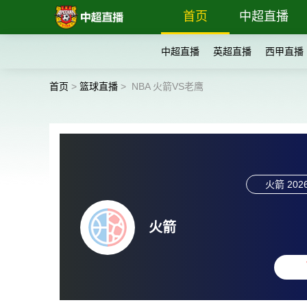
首页
中超直播
中超直播
英超直播
西甲直播
首页
>
篮球直播
>
NBA 火箭VS老鹰
火箭
2026
火箭