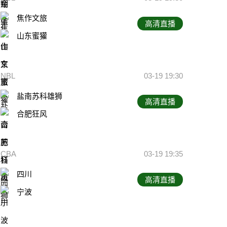
焦作文旅
高清直播
山东蜜獾
NBL
03-19 19:30
盐南苏科雄狮
高清直播
合肥狂风
CBA
03-19 19:35
四川
高清直播
宁波