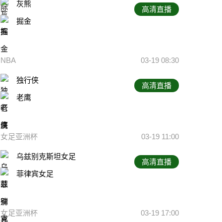
灰熊
高清直播
掘金
NBA
03-19 08:30
独行侠
高清直播
老鹰
女足亚洲杯
03-19 11:00
乌兹别克斯坦女足
高清直播
菲律宾女足
女足亚洲杯
03-19 17:00